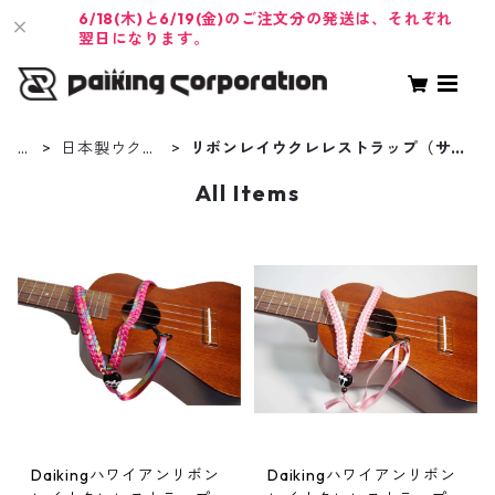
6/18(木)と6/19(金)のご注文分の発送は、それぞれ
翌日になります。
H
日本製ウクレ
リボンレイウクレレストラップ（サウ
O
レストラップ
ンドホール引っ掛けタイプ）
All Items
M
E
Daikingハワイアンリボン
Daikingハワイアンリボン