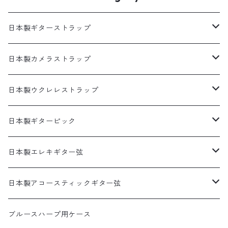
日本製ギターストラップ
SELECTシリーズ(織物生地)
日本製カメラストラップ
プリント生地ギターストラップ
生地製カメラストラップ
日本製ウクレレストラップ
犬柄
猫柄カメラストラップ
帆布ギターストラップ
牛本革製カメラストラップ
リボンレイウクレレストラップ（サウンドホール引っ掛けタ
日本製ギターピック
イプ）
猫柄
花柄カメラストラップ
無地ギターストラップ
食べ物ピック
日本製エレキギター弦
両側エンドピン用ウクレレストラップ
花柄
猫柄以外の動物柄ストラップ
寿司ピック
アコギ接続用ヘッドストラップ
サムピック＆フィンガーピック
1セット弦
日本製アコースティックギター弦
本革ウクレレストラップ
アニマル柄
その他の柄のストラップ
天むすピック
サムピック
DES-009(09-42)
牛本革ギターストラップ
アニマルピック
3セットパック弦
3SETパック
ブルースハープ用ケース