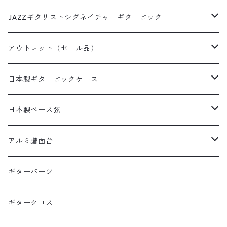
革フックウクレレストラップ（サウンドホール引っ掛けタイ
和柄
いちごピック
フィンガーピック
DES-009(09-42)ピック付き
プ）
犬柄ピック
DES-309(09-42×3SET)
西陣織りシリーズ
ミュージシャンピック
JAZZギタリストシグネイチャーギターピック
デニムプリント
いちごパフェピック
DES-010(10-46)
猫柄ピック
DES-309(09-42×3SETピック付き)
田辺充邦シグネイチャーピック
ラインストーンシリーズ
田辺充邦モデル
アウトレット（セール品）
たこやきピック
DES-010(10-46)ピック付き
その他動物ピック
DES-310(10-46×3SET)
岡安芳明シグネイチャーピック
1.2mm×10枚パック
布川俊樹モデル
ギターストラップ
日本製ギターピックケース
ピザピック
DES-310(10-46×3SETピック付き)
布川俊樹シグネイチャーピック
1.5mm×10枚パック
岡安芳明モデル
ギターペグ
日本製缶ピックケース
日本製ベース弦
抹茶ピック
Alan Kwasシグネイチャーピック
0.8mm×10枚パック
犬缶ケース
矢堀孝一モデル
日本製本革ピックケース
1SET入りベース弦
アルミ譜面台
矢堀孝一シグネイチャーピック
1.0mm×10枚パック
猫缶ケース
本革ピックケース黒
1SET入りベース弦
Alan Kwanモデル
日本製本革ピックケース動物柄
2SET入りベース弦
DMS-5000 BLACK
ギターパーツ
1.2mm×10枚パック
本革ピックケース茶
1SET入りベース弦ピックあり
WT(ポリアセタール)1.5mm
2SET入りベース弦
DMS-4000 SILVER
ギタークロス