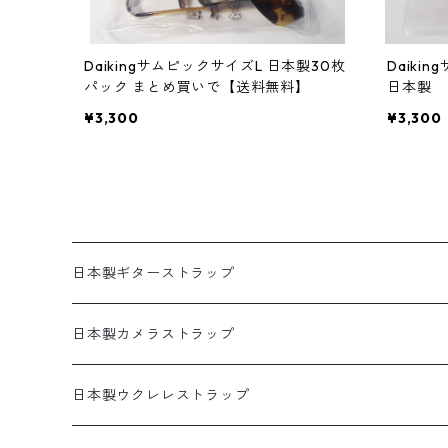
DaikingサムピックサイズL 日本製30枚
Daiki
パック まとめ買いで【送料無料】
日本製 
¥3,300
¥3,300
日本製ギターストラップ
SELECTシリーズ(織物生地)
日本製カメラストラップ
プリント生地ギターストラップ
生地製カメラストラップ
日本製ウクレレストラップ