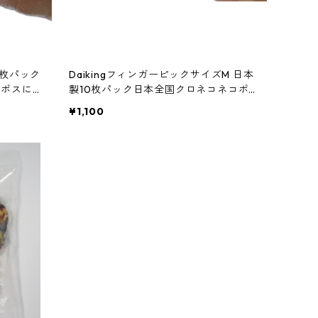
10枚パック
DaikingフィンガーピックサイズM 日本
コポスにて
製10枚パック日本全国クロネコネコポ
スにてお届け
¥1,100