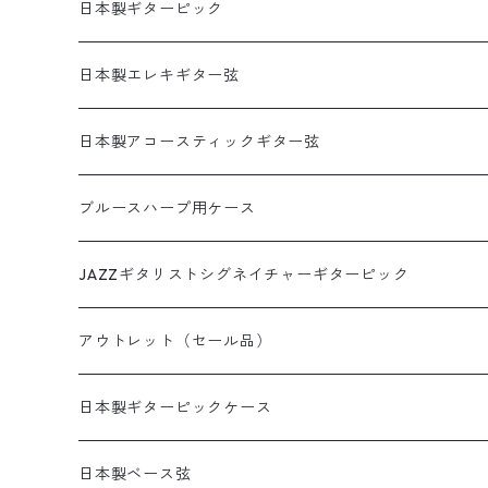
犬柄
猫柄カメラストラップ
帆布ギターストラップ
牛本革製カメラストラップ
リボンレイウクレレストラップ（サウンドホール引っ掛
日本製ギターピック
猫柄
花柄カメラストラップ
無地ギターストラップ
両側エンドピン用ウクレレストラップ
食べ物ピック
日本製エレキギター弦
花柄
猫柄以外の動物柄ストラップ
寿司ピック
アコギ接続用ヘッドストラップ
本革ウクレレストラップ
サムピック＆フィンガーピック
1セット弦
日本製アコースティックギター弦
アニマル柄
その他の柄のストラップ
天むすピック
サムピック
DES-009(09-42)
牛本革ギターストラップ
革フックウクレレストラップ（サウンドホール引っ掛け
アニマルピック
3セットパック弦
3SETパック
ブルースハープ用ケース
和柄
いちごピック
フィンガーピック
DES-009(09-42)ピック付き
犬柄ピック
DES-309(09-42×3SET)
西陣織りシリーズ
ミュージシャンピック
JAZZギタリストシグネイチャーギターピック
デニムプリント
いちごパフェピック
DES-010(10-46)
猫柄ピック
DES-309(09-42×3SETピック付き)
田辺充邦シグネイチャーピック
ラインストーンシリーズ
田辺充邦モデル
アウトレット（セール品）
たこやきピック
DES-010(10-46)ピック付き
その他動物ピック
DES-310(10-46×3SET)
岡安芳明シグネイチャーピック
1.2mm×10枚パック
布川俊樹モデル
ギターストラップ
日本製ギターピックケース
ピザピック
DES-310(10-46×3SETピック付き)
布川俊樹シグネイチャーピック
1.5mm×10枚パック
岡安芳明モデル
ギターペグ
日本製缶ピックケース
日本製ベース弦