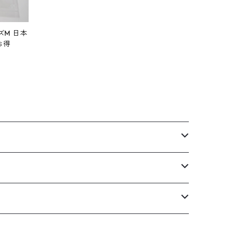
ズM 日本
お得