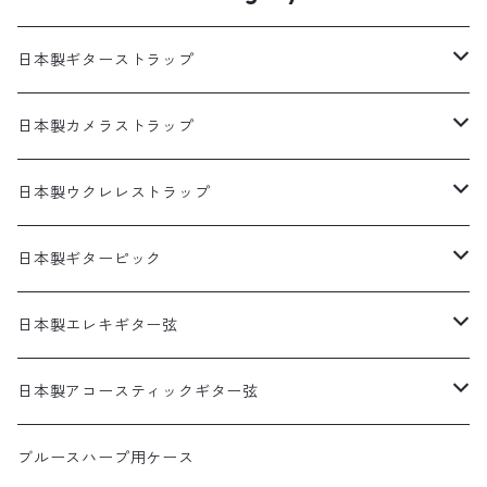
りません。
日本製ギターストラップ
SELECTシリーズ(織物生地)
日本製カメラストラップ
プリント生地ギターストラップ
生地製カメラストラップ
日本製ウクレレストラップ
犬柄
猫柄カメラストラップ
帆布ギターストラップ
牛本革製カメラストラップ
リボンレイウクレレストラップ（サウンドホール引っ掛けタ
日本製ギターピック
イプ）
猫柄
花柄カメラストラップ
無地ギターストラップ
食べ物ピック
日本製エレキギター弦
両側エンドピン用ウクレレストラップ
花柄
猫柄以外の動物柄ストラップ
寿司ピック
アコギ接続用ヘッドストラップ
サムピック＆フィンガーピック
1セット弦
日本製アコースティックギター弦
本革ウクレレストラップ
アニマル柄
その他の柄のストラップ
天むすピック
サムピック
DES-009(09-42)
牛本革ギターストラップ
アニマルピック
3セットパック弦
3SETパック
ブルースハープ用ケース