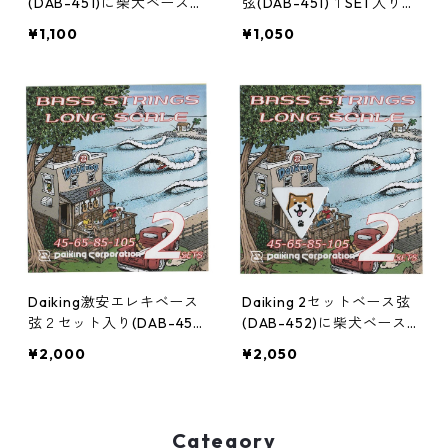
(DAB-451)に柴犬ベースピ
弦(DAB-451)１SET入りロ
ックが1枚付いたお得なセ
ングスケールミディアムラ
¥1,100
¥1,050
ット。ネコポスでお客様宅
イトゲージ。ネコポスでお
ポストへのお届けなので在
客様宅ポストへのお届けな
宅の必要はありません。
ので在宅の必要はありませ
ん、日本全国同じ価格でお
届けいたします。
Daiking激安エレキベース
Daiking 2セットベース弦
弦２セット入り(DAB-45
(DAB-452)に柴犬ベース
2)１パック日本製。ネコポ
ピックが1枚付いたお得な
¥2,000
¥2,050
スでお客様宅ポストへのお
セット。(ベース弦が2セッ
届けなので在宅の必要はあ
ト入っています）。ネコポ
りません。
スでお客様宅ポストへのお
届けなので在宅の必要はあ
Category