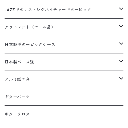
革フックウクレレストラップ（サウンドホール引っ掛けタイ
和柄
いちごピック
フィンガーピック
DES-009(09-42)ピック付き
プ）
犬柄ピック
DES-309(09-42×3SET)
西陣織りシリーズ
ミュージシャンピック
JAZZギタリストシグネイチャーギターピック
デニムプリント
いちごパフェピック
DES-010(10-46)
猫柄ピック
DES-309(09-42×3SETピック付き)
田辺充邦シグネイチャーピック
ラインストーンシリーズ
田辺充邦モデル
アウトレット（セール品）
たこやきピック
DES-010(10-46)ピック付き
その他動物ピック
DES-310(10-46×3SET)
岡安芳明シグネイチャーピック
1.2mm×10枚パック
布川俊樹モデル
ギターストラップ
日本製ギターピックケース
ピザピック
DES-310(10-46×3SETピック付き)
布川俊樹シグネイチャーピック
1.5mm×10枚パック
岡安芳明モデル
ギターペグ
日本製缶ピックケース
日本製ベース弦
抹茶ピック
Alan Kwasシグネイチャーピック
0.8mm×10枚パック
犬缶ケース
矢堀孝一モデル
日本製本革ピックケース
1SET入りベース弦
アルミ譜面台
矢堀孝一シグネイチャーピック
1.0mm×10枚パック
猫缶ケース
本革ピックケース黒
1SET入りベース弦
Alan Kwanモデル
日本製本革ピックケース動物柄
2SET入りベース弦
DMS-5000 BLACK
ギターパーツ
1.2mm×10枚パック
本革ピックケース茶
1SET入りベース弦ピックあり
WT(ポリアセタール)1.5mm
2SET入りベース弦
DMS-4000 SILVER
ギタークロス