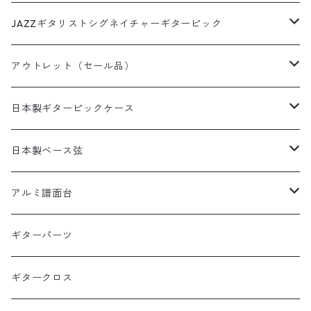
革フックウクレレストラップ（サウンドホール引っ掛けタイ
和柄
いちごピック
フィンガーピック
DES-009(09-42)ピック付き
プ）
犬柄ピック
DES-309(09-42×3SET)
西陣織りシリーズ
ミュージシャンピック
JAZZギタリストシグネイチャーギターピック
デニムプリント
いちごパフェピック
DES-010(10-46)
猫柄ピック
DES-309(09-42×3SETピック付き)
田辺充邦シグネイチャーピック
ラインストーンシリーズ
田辺充邦モデル
アウトレット（セール品）
たこやきピック
DES-010(10-46)ピック付き
その他動物ピック
DES-310(10-46×3SET)
岡安芳明シグネイチャーピック
1.2mm×10枚パック
布川俊樹モデル
ギターストラップ
日本製ギターピックケース
ピザピック
DES-310(10-46×3SETピック付き)
布川俊樹シグネイチャーピック
1.5mm×10枚パック
岡安芳明モデル
ギターペグ
日本製缶ピックケース
日本製ベース弦
抹茶ピック
Alan Kwasシグネイチャーピック
0.8mm×10枚パック
犬缶ケース
矢堀孝一モデル
日本製本革ピックケース
1SET入りベース弦
アルミ譜面台
矢堀孝一シグネイチャーピック
1.0mm×10枚パック
猫缶ケース
本革ピックケース黒
1SET入りベース弦
Alan Kwanモデル
日本製本革ピックケース動物柄
2SET入りベース弦
DMS-5000 BLACK
ギターパーツ
1.2mm×10枚パック
本革ピックケース茶
1SET入りベース弦ピックあり
WT(ポリアセタール)1.5mm
2SET入りベース弦
DMS-4000 SILVER
ギタークロス