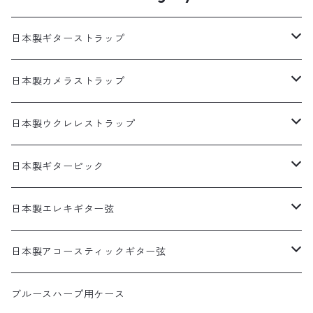
日本製ギターストラップ
SELECTシリーズ(織物生地)
日本製カメラストラップ
プリント生地ギターストラップ
生地製カメラストラップ
日本製ウクレレストラップ
犬柄
猫柄カメラストラップ
帆布ギターストラップ
牛本革製カメラストラップ
リボンレイウクレレストラップ（サウンドホール引っ掛けタ
日本製ギターピック
イプ）
猫柄
花柄カメラストラップ
無地ギターストラップ
食べ物ピック
日本製エレキギター弦
両側エンドピン用ウクレレストラップ
花柄
猫柄以外の動物柄ストラップ
寿司ピック
アコギ接続用ヘッドストラップ
サムピック＆フィンガーピック
1セット弦
日本製アコースティックギター弦
本革ウクレレストラップ
アニマル柄
その他の柄のストラップ
天むすピック
サムピック
DES-009(09-42)
牛本革ギターストラップ
アニマルピック
3セットパック弦
3SETパック
ブルースハープ用ケース