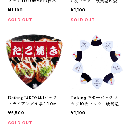
ピックTD1.0mm×10枚パ
0枚パック 硬質塩ビ製 厚
ック硬質塩ビ製。
さ1.0mm日本製。
¥1,100
¥1,100
SOLD OUT
SOLD OUT
DaikingTAKOYAKIピック
Daiking ギターピック 天
トライアングル厚さ1.0mm
むす10枚パック 硬質塩
50枚入り日本製。
ビ製 厚さ0.8mm日本製。
¥5,500
¥1,100
SOLD OUT