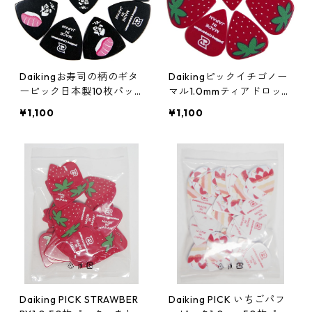
Daikingお寿司の柄のギタ
Daikingピックイチゴノー
ーピック日本製10枚パッ
マル1.0mmティアドロップ
ク 厚さ0.8mm
硬質塩ビ製10枚パック。
¥1,100
¥1,100
Daiking PICK STRAWBER
Daiking PICK いちごパフ