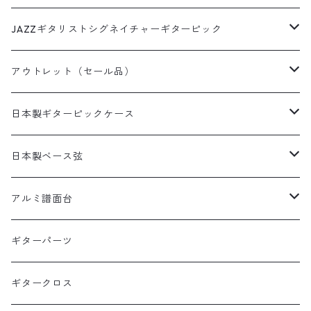
革フックウクレレストラップ（サウンドホール引っ掛けタイ
和柄
いちごピック
フィンガーピック
DES-009(09-42)ピック付き
プ）
犬柄ピック
DES-309(09-42×3SET)
西陣織りシリーズ
ミュージシャンピック
JAZZギタリストシグネイチャーギターピック
デニムプリント
いちごパフェピック
DES-010(10-46)
猫柄ピック
DES-309(09-42×3SETピック付き)
田辺充邦シグネイチャーピック
ラインストーンシリーズ
田辺充邦モデル
アウトレット（セール品）
たこやきピック
DES-010(10-46)ピック付き
その他動物ピック
DES-310(10-46×3SET)
岡安芳明シグネイチャーピック
1.2mm×10枚パック
布川俊樹モデル
ギターストラップ
日本製ギターピックケース
ピザピック
DES-310(10-46×3SETピック付き)
布川俊樹シグネイチャーピック
1.5mm×10枚パック
岡安芳明モデル
ギターペグ
日本製缶ピックケース
日本製ベース弦
抹茶ピック
Alan Kwasシグネイチャーピック
0.8mm×10枚パック
犬缶ケース
矢堀孝一モデル
日本製本革ピックケース
1SET入りベース弦
アルミ譜面台
矢堀孝一シグネイチャーピック
1.0mm×10枚パック
猫缶ケース
本革ピックケース黒
1SET入りベース弦
Alan Kwanモデル
日本製本革ピックケース動物柄
2SET入りベース弦
DMS-5000 BLACK
ギターパーツ
1.2mm×10枚パック
本革ピックケース茶
1SET入りベース弦ピックあり
WT(ポリアセタール)1.5mm
2SET入りベース弦
DMS-4000 SILVER
ギタークロス