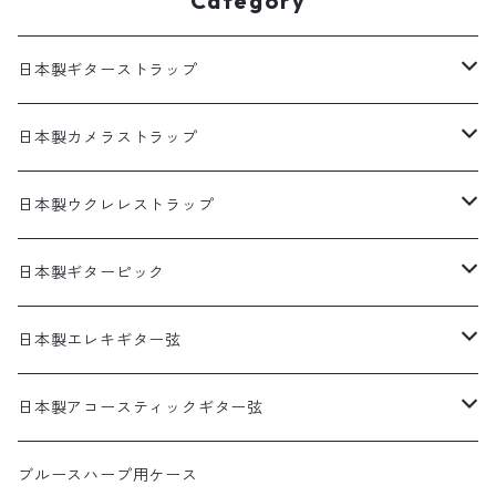
Category
日本製ギターストラップ
SELECTシリーズ(織物生地)
日本製カメラストラップ
プリント生地ギターストラップ
生地製カメラストラップ
日本製ウクレレストラップ
犬柄
猫柄カメラストラップ
帆布ギターストラップ
牛本革製カメラストラップ
リボンレイウクレレストラップ（サウンドホール引っ掛けタ
日本製ギターピック
イプ）
猫柄
花柄カメラストラップ
無地ギターストラップ
食べ物ピック
日本製エレキギター弦
両側エンドピン用ウクレレストラップ
花柄
猫柄以外の動物柄ストラップ
寿司ピック
アコギ接続用ヘッドストラップ
サムピック＆フィンガーピック
1セット弦
日本製アコースティックギター弦
本革ウクレレストラップ
アニマル柄
その他の柄のストラップ
天むすピック
サムピック
DES-009(09-42)
牛本革ギターストラップ
アニマルピック
3セットパック弦
3SETパック
ブルースハープ用ケース