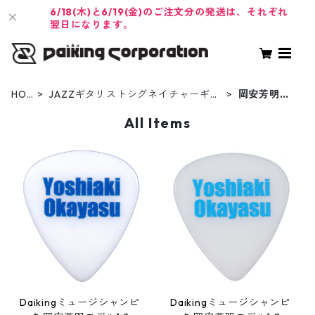
6/18(木)と6/19(金)のご注文分の発送は、それぞれ
翌日になります。
HO
JAZZギタリストシグネイチャーギタ
岡安芳明モ
ME
ーピック
デル
All Items
Daikingミュージシャンピ
Daikingミュージシャンピ