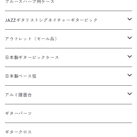
サムピック
DES-009(09-42)
牛本革ギターストラップ
アニマルピック
3セットパック弦
3SETパック
ブルースハープ用ケース
革フックウクレレストラップ（サウンドホール引っ掛けタイ
和柄
いちごピック
フィンガーピック
DES-009(09-42)ピック付き
プ）
犬柄ピック
DES-309(09-42×3SET)
西陣織りシリーズ
ミュージシャンピック
JAZZギタリストシグネイチャーギターピック
デニムプリント
いちごパフェピック
DES-010(10-46)
猫柄ピック
DES-309(09-42×3SETピック付き)
田辺充邦シグネイチャーピック
ラインストーンシリーズ
田辺充邦モデル
アウトレット（セール品）
たこやきピック
DES-010(10-46)ピック付き
その他動物ピック
DES-310(10-46×3SET)
岡安芳明シグネイチャーピック
1.2mm×10枚パック
布川俊樹モデル
ギターストラップ
日本製ギターピックケース
ピザピック
DES-310(10-46×3SETピック付き)
布川俊樹シグネイチャーピック
1.5mm×10枚パック
岡安芳明モデル
ギターペグ
日本製缶ピックケース
日本製ベース弦
抹茶ピック
Alan Kwasシグネイチャーピック
0.8mm×10枚パック
犬缶ケース
矢堀孝一モデル
日本製本革ピックケース
1SET入りベース弦
アルミ譜面台
矢堀孝一シグネイチャーピック
1.0mm×10枚パック
猫缶ケース
本革ピックケース黒
1SET入りベース弦
Alan Kwanモデル
日本製本革ピックケース動物柄
2SET入りベース弦
DMS-5000 BLACK
ギターパーツ
1.2mm×10枚パック
本革ピックケース茶
1SET入りベース弦ピックあり
WT(ポリアセタール)1.5mm
2SET入りベース弦
DMS-4000 SILVER
ギタークロス