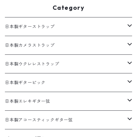
Category
日本製ギターストラップ
SELECTシリーズ(織物生地)
日本製カメラストラップ
プリント生地ギターストラップ
生地製カメラストラップ
日本製ウクレレストラップ
犬柄
猫柄カメラストラップ
帆布ギターストラップ
牛本革製カメラストラップ
リボンレイウクレレストラップ（サウンドホール引っ掛けタ
日本製ギターピック
イプ）
猫柄
花柄カメラストラップ
無地ギターストラップ
食べ物ピック
日本製エレキギター弦
両側エンドピン用ウクレレストラップ
花柄
猫柄以外の動物柄ストラップ
寿司ピック
アコギ接続用ヘッドストラップ
サムピック＆フィンガーピック
1セット弦
日本製アコースティックギター弦
本革ウクレレストラップ
アニマル柄
その他の柄のストラップ
天むすピック