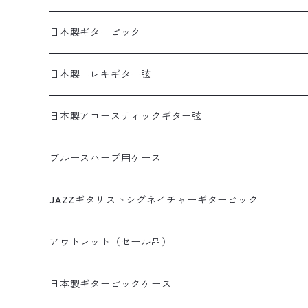
犬柄
猫柄カメラストラップ
帆布ギターストラップ
牛本革製カメラストラップ
リボンレイウクレレストラップ（サウンドホール引っ掛
日本製ギターピック
猫柄
花柄カメラストラップ
無地ギターストラップ
両側エンドピン用ウクレレストラップ
食べ物ピック
日本製エレキギター弦
花柄
猫柄以外の動物柄ストラップ
寿司ピック
アコギ接続用ヘッドストラップ
本革ウクレレストラップ
サムピック＆フィンガーピック
1セット弦
日本製アコースティックギター弦
アニマル柄
その他の柄のストラップ
天むすピック
サムピック
DES-009(09-42)
牛本革ギターストラップ
革フックウクレレストラップ（サウンドホール引っ掛け
アニマルピック
3セットパック弦
3SETパック
ブルースハープ用ケース
和柄
いちごピック
フィンガーピック
DES-009(09-42)ピック付き
犬柄ピック
DES-309(09-42×3SET)
西陣織りシリーズ
ミュージシャンピック
JAZZギタリストシグネイチャーギターピック
デニムプリント
いちごパフェピック
DES-010(10-46)
猫柄ピック
DES-309(09-42×3SETピック付き)
田辺充邦シグネイチャーピック
ラインストーンシリーズ
田辺充邦モデル
アウトレット（セール品）
たこやきピック
DES-010(10-46)ピック付き
その他動物ピック
DES-310(10-46×3SET)
岡安芳明シグネイチャーピック
1.2mm×10枚パック
布川俊樹モデル
ギターストラップ
日本製ギターピックケース