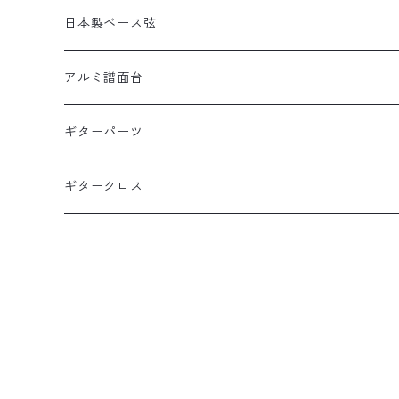
ピザピック
DES-310(10-46×3SETピック付き)
布川俊樹シグネイチャーピック
1.5mm×10枚パック
岡安芳明モデル
ギターペグ
日本製缶ピックケース
日本製ベース弦
抹茶ピック
Alan Kwasシグネイチャーピック
0.8mm×10枚パック
犬缶ケース
矢堀孝一モデル
日本製本革ピックケース
1SET入りベース弦
アルミ譜面台
矢堀孝一シグネイチャーピック
1.0mm×10枚パック
猫缶ケース
本革ピックケース黒
1SET入りベース弦
Alan Kwanモデル
日本製本革ピックケース動物柄
2SET入りベース弦
DMS-5000 BLACK
ギターパーツ
1.2mm×10枚パック
本革ピックケース茶
1SET入りベース弦ピックあり
WT(ポリアセタール)1.5mm
2SET入りベース弦
DMS-4000 SILVER
ギタークロス
本革ピックケースキャメル
BK(セルロース)1.5mm
2SET入りベース弦ピックあり
DMS-4000NE
本革ピックケース赤