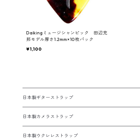
Daikingミュージシャンピック 田辺充
邦モデル厚さ1.2mm×10枚パック
¥1,100
日本製ギターストラップ
SELECTシリーズ(織物生地)
日本製カメラストラップ
プリント生地ギターストラップ
生地製カメラストラップ
日本製ウクレレストラップ