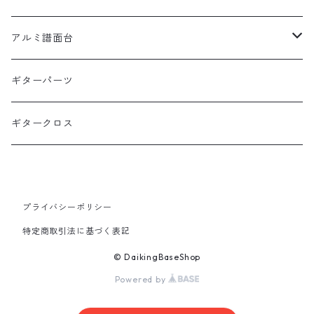
抹茶ピック
Alan Kwasシグネイチャーピック
0.8mm×10枚パック
犬缶ケース
矢堀孝一モデル
日本製本革ピックケース
1SET入りベース弦
アルミ譜面台
矢堀孝一シグネイチャーピック
1.0mm×10枚パック
猫缶ケース
本革ピックケース黒
1SET入りベース弦
Alan Kwanモデル
日本製本革ピックケース動物柄
2SET入りベース弦
DMS-5000 BLACK
ギターパーツ
1.2mm×10枚パック
本革ピックケース茶
1SET入りベース弦ピックあり
WT(ポリアセタール)1.5mm
2SET入りベース弦
DMS-4000 SILVER
ギタークロス
本革ピックケースキャメル
BK(セルロース)1.5mm
2SET入りベース弦ピックあり
DMS-4000NE
本革ピックケース赤
プライバシーポリシー
特定商取引法に基づく表記
© DaikingBaseShop
Powered by