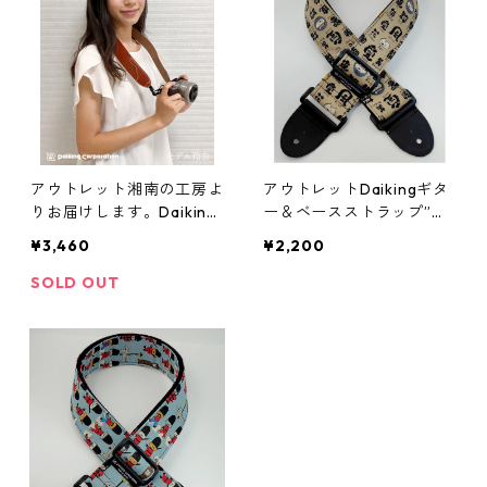
アウトレット湘南の工房よ
アウトレットDaikingギタ
りお届けします。Daiking
ー＆ベースストラップ”文
手縫い本革カメラストラッ
字と猫”
¥3,460
¥2,200
プスタンダード。幅4cm、
長さ約69cm（革部分）革
SOLD OUT
の厚さ約2.5cm、テープ幅
1cm、テープ長さ約30c
m。