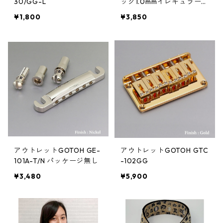
30/GG-L
ック1.0mmイレギュラーカ
ラー（イエロー) 50枚パッ
¥1,800
¥3,850
ク30%OFF
アウトレットGOTOH GE-
アウトレットGOTOH GTC
101A-T/N パッケージ無し
-102GG
¥3,480
¥5,900