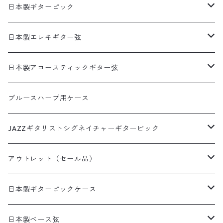
犬柄
猫柄カメラストラップ
帆布ギターストラップ
牛本革製カメラストラップ
リボンレイウクレレストラップ（サウンドホール引っ掛けタ
日本製ギターピック
イプ）
猫柄
花柄カメラストラップ
無地ギターストラップ
食べ物ピック
日本製エレキギター弦
両側エンドピン用ウクレレストラップ
花柄
猫柄以外の動物柄ストラップ
寿司ピック
アコギ接続用ヘッドストラップ
サムピック＆フィンガーピック
1セット弦
日本製アコースティックギター弦
本革ウクレレストラップ
アニマル柄
その他の柄のストラップ
天むすピック
サムピック
DES-009(09-42)
牛本革ギターストラップ
アニマルピック
3セットパック弦
3SETパック
ブルースハープ用ケース
革フックウクレレストラップ（サウンドホール引っ掛けタイ
和柄
いちごピック
フィンガーピック
DES-009(09-42)ピック付き
プ）
犬柄ピック
DES-309(09-42×3SET)
西陣織りシリーズ
ミュージシャンピック
JAZZギタリストシグネイチャーギターピック
デニムプリント
いちごパフェピック
DES-010(10-46)
猫柄ピック
DES-309(09-42×3SETピック付き)
田辺充邦シグネイチャーピック
ラインストーンシリーズ
田辺充邦モデル
アウトレット（セール品）
たこやきピック
DES-010(10-46)ピック付き
その他動物ピック
DES-310(10-46×3SET)
岡安芳明シグネイチャーピック
1.2mm×10枚パック
布川俊樹モデル
ギターストラップ
日本製ギターピックケース
ピザピック
DES-310(10-46×3SETピック付き)
布川俊樹シグネイチャーピック
1.5mm×10枚パック
岡安芳明モデル
ギターペグ
日本製缶ピックケース
日本製ベース弦