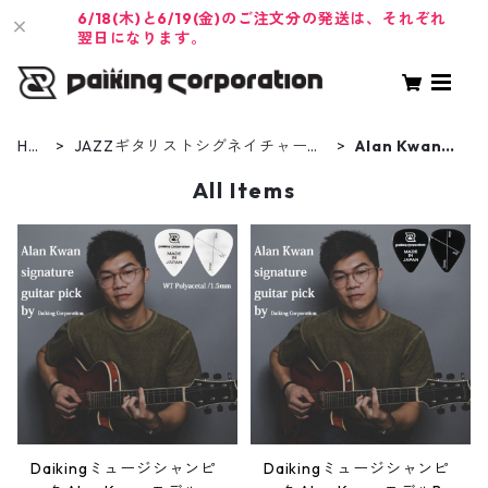
6/18(木)と6/19(金)のご注文分の発送は、それぞれ
翌日になります。
HO
JAZZギタリストシグネイチャーギ
Alan Kwanモ
ME
ターピック
デル
All Items
Daikingミュージシャンピ
Daikingミュージシャンピ