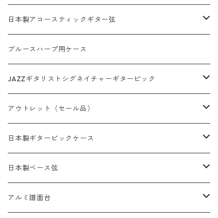
両側エンドピン用ウクレレストラップ
花柄
猫柄以外の動物柄ストラップ
寿司ピック
アコギ接続用ヘッドストラップ
サムピック＆フィンガーピック
1セット弦
日本製アコースティックギター弦
本革ウクレレストラップ
アニマル柄
その他の柄のストラップ
天むすピック
サムピック
DES-009(09-42)
牛本革ギターストラップ
アニマルピック
3セットパック弦
3SETパック
ブルースハープ用ケース
革フックウクレレストラップ（サウンドホール引っ掛けタイ
和柄
いちごピック
フィンガーピック
DES-009(09-42)ピック付き
プ）
犬柄ピック
DES-309(09-42×3SET)
西陣織りシリーズ
ミュージシャンピック
JAZZギタリストシグネイチャーギターピック
デニムプリント
いちごパフェピック
DES-010(10-46)
猫柄ピック
DES-309(09-42×3SETピック付き)
田辺充邦シグネイチャーピック
ラインストーンシリーズ
田辺充邦モデル
アウトレット（セール品）
たこやきピック
DES-010(10-46)ピック付き
その他動物ピック
DES-310(10-46×3SET)
岡安芳明シグネイチャーピック
1.2mm×10枚パック
布川俊樹モデル
ギターストラップ
日本製ギターピックケース
ピザピック
DES-310(10-46×3SETピック付き)
布川俊樹シグネイチャーピック
1.5mm×10枚パック
岡安芳明モデル
ギターペグ
日本製缶ピックケース
日本製ベース弦
抹茶ピック
Alan Kwasシグネイチャーピック
0.8mm×10枚パック
犬缶ケース
矢堀孝一モデル
日本製本革ピックケース
1SET入りベース弦
アルミ譜面台
矢堀孝一シグネイチャーピック