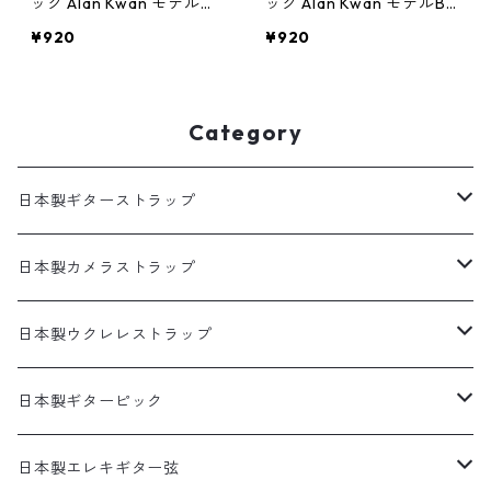
ック Alan Kwan モデルW
ック Alan Kwan モデルBK
T1.5mm10枚パック(ポリア
1.5mm10枚パック(セルロ
¥920
¥920
セタール)セール特価
ース)セール特価です。
Category
日本製ギターストラップ
SELECTシリーズ(織物生地)
日本製カメラストラップ
プリント生地ギターストラップ
生地製カメラストラップ
日本製ウクレレストラップ
犬柄
猫柄カメラストラップ
帆布ギターストラップ
牛本革製カメラストラップ
リボンレイウクレレストラップ（サウンドホール引っ掛けタ
日本製ギターピック
イプ）
猫柄
花柄カメラストラップ
無地ギターストラップ
食べ物ピック
日本製エレキギター弦