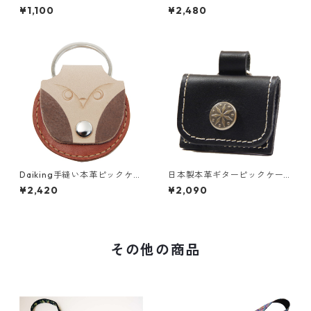
と柴犬ピック５枚セット
と柴犬ピック3種類のセット
¥1,100
¥2,480
Daiking手縫い本革ピックケー
日本製本革ギターピックケー
スOWL(ふくろう)
ス黒
¥2,420
¥2,090
その他の商品