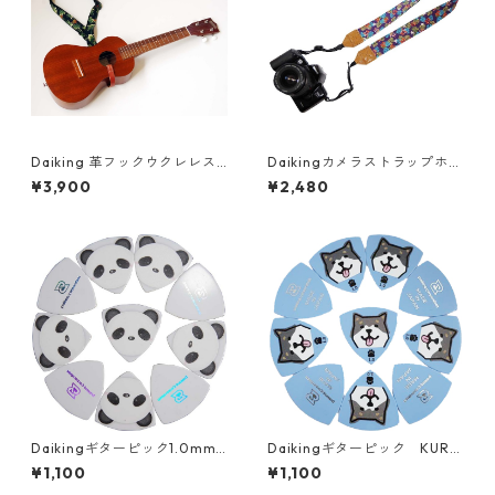
Daiking 革フックウクレレス
Daikingカメラストラップホヌ
トラップヤシの木v2柄自社工
＆モンステラ
¥3,900
¥2,480
房製ハンドメイド
Daikingギターピック1.0mm×
Daikingギターピック KURO
10枚パック硬質塩ビ製パンダ
SHIBA-TA1.0mmSET 黒柴犬の
¥1,100
¥1,100
柄。
柄10枚パックです。 硬質塩