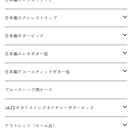
日本製カメラストラップ
プリント生地ギターストラップ
生地製カメラストラップ
日本製ウクレレストラップ
犬柄
猫柄カメラストラップ
帆布ギターストラップ
牛本革製カメラストラップ
リボンレイウクレレストラップ（サウンドホール引っ掛けタ
日本製ギターピック
イプ）
猫柄
花柄カメラストラップ
無地ギターストラップ
食べ物ピック
日本製エレキギター弦
両側エンドピン用ウクレレストラップ
花柄
猫柄以外の動物柄ストラップ
寿司ピック
アコギ接続用ヘッドストラップ
サムピック＆フィンガーピック
1セット弦
日本製アコースティックギター弦
本革ウクレレストラップ
アニマル柄
その他の柄のストラップ
天むすピック
サムピック
DES-009(09-42)
牛本革ギターストラップ
アニマルピック
3セットパック弦
3SETパック
ブルースハープ用ケース
革フックウクレレストラップ（サウンドホール引っ掛けタイ
和柄
いちごピック
フィンガーピック
DES-009(09-42)ピック付き
プ）
犬柄ピック
DES-309(09-42×3SET)
西陣織りシリーズ
ミュージシャンピック
JAZZギタリストシグネイチャーギターピック
デニムプリント
いちごパフェピック
DES-010(10-46)
猫柄ピック
DES-309(09-42×3SETピック付き)
田辺充邦シグネイチャーピック
ラインストーンシリーズ
田辺充邦モデル
アウトレット（セール品）