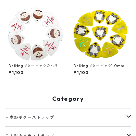
ビ製 厚さ1.0mm 日本製。
Daikingギターピックのハリネ
Daikingギターピック1.0mm×
ズミ柄0.8ミリが10枚入ったパ
10枚パック硬質塩ビ製サバシ
¥1,100
¥1,100
ックです
ロ猫柄。
Category
日本製ギターストラップ
SELECTシリーズ(織物生地)