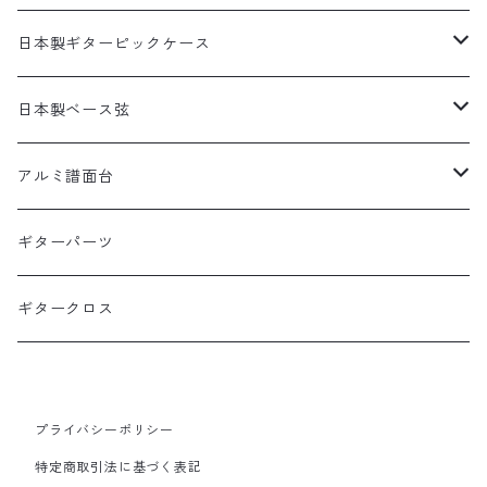
たこやきピック
DES-010(10-46)ピック付き
その他動物ピック
DES-310(10-46×3SET)
岡安芳明シグネイチャーピック
1.2mm×10枚パック
布川俊樹モデル
ギターストラップ
日本製ギターピックケース
ピザピック
DES-310(10-46×3SETピック付き)
布川俊樹シグネイチャーピック
1.5mm×10枚パック
岡安芳明モデル
ギターペグ
日本製缶ピックケース
日本製ベース弦
抹茶ピック
Alan Kwasシグネイチャーピック
0.8mm×10枚パック
犬缶ケース
矢堀孝一モデル
日本製本革ピックケース
1SET入りベース弦
アルミ譜面台
矢堀孝一シグネイチャーピック
1.0mm×10枚パック
猫缶ケース
本革ピックケース黒
1SET入りベース弦
Alan Kwanモデル
日本製本革ピックケース動物柄
2SET入りベース弦
DMS-5000 BLACK
ギターパーツ
1.2mm×10枚パック
本革ピックケース茶
1SET入りベース弦ピックあり
WT(ポリアセタール)1.5mm
2SET入りベース弦
DMS-4000 SILVER
ギタークロス
本革ピックケースキャメル
BK(セルロース)1.5mm
2SET入りベース弦ピックあり
DMS-4000NE
本革ピックケース赤
プライバシーポリシー
特定商取引法に基づく表記